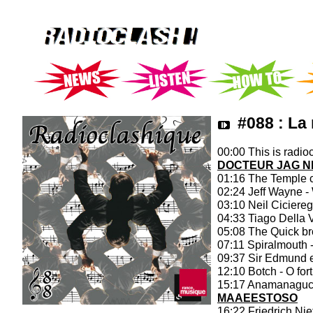
#088 : La
00:00 This is radioc
DOCTEUR JAG 
01:16 The Temple c
02:24 Jeff Wayne - 
03:10 Neil Ciciereg
04:33 Tiago Della 
05:08 The Quick br
07:11 Spiralmouth
09:37 Sir Edmund e
12:10 Botch - O for
15:17 Anamanaguchi
MAAEESTOSO
16:22 Friedrich Ni