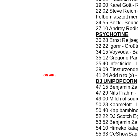
19:00 Karel Gott -
22:02 Steve Reich -
Felbomlasztott men
24:55 Beck - Sound
27:10 Andrey Rodi
PSYCHOTINE
30:28 Ernst Reijse
32:22 Igorrr - Croût
34:15 Voyvoda - B
35:12 Gregorio Pan
35:40 Infecticide 
39:09 Einsturzend
41:24 Add n to (x) 
ON AIR :
DJ UNIPOPCORN
47:15 Benjamin Zan
47:29 Nils Frahm -
49:00 Milch of sou
50:23 Kaamelott - L
50:40 Kap bambino 
52:22 DJ Scotch E
53:52 Benjamin Zan
54:10 Himeko katag
55:33 CeShowSappe