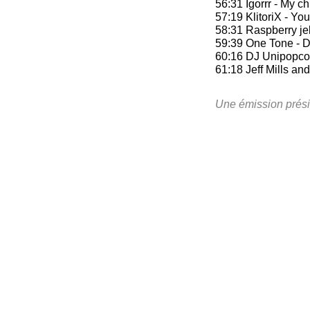
56:31 Igorrr - My 
57:19 KlitoriX - You
58:31 Raspberry jell
59:39 One Tone - D
60:16 DJ Unipopcor
61:18 Jeff Mills an
Une émission prés