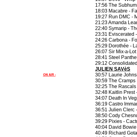
17:56 The Subhuma
18:03 Macabre - Fa
19:27 Run DMC - 
21:23 Amanda Lear
22:40 Symarip - Th
23:31 Eviscerated 
24:26 Carbona - Fo
25:29 Dorothée - L
26:07 Sir Mix-a-Lo
28:41 Steel Panthe
29:12 Consolidated
JULIEN SAVèS
30:57 Laurie Johns
ON AIR :
30:59 The Cramps -
32:25 The Rascals -
32:48 Kaitlin Prest 
34:07 Death In Veg
36:19 Castro Imma
36:51 Julien Clerc 
38:50 Cody Chesnut
39:29 Pixies - Cact
40:04 David Bowie
40:49 Richard Gota