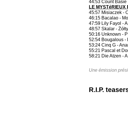
44:53 Count Basie E
LE MYSTéRIEUX
45:57 Misiaczek - 
46:15 Bacalao - Moi
47:59 Lily Fayol - 
48:57 Skalar - Żół
50:16 Unknown - P
52:54 Bougalous -
53:24 Cinq G - An
55:21 Pascal et Do
58:21 Die Atzen - 
Une émission prési
R.I.P. teasers