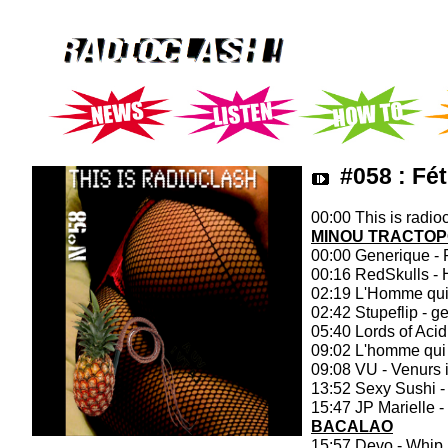
#058 : Fé
00:00 This is radioc
MINOU TRACTO
00:00 Generique - 
00:16 RedSkulls - 
02:19 L'Homme qui 
02:42 Stupeflip - 
05:40 Lords of Aci
09:02 L'homme qui 
09:08 VU - Venurs 
13:52 Sexy Sushi - 
15:47 JP Marielle -
BACALAO
15:57 Devo - Whip I