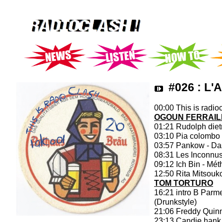
#026 : L'
00:00 This is radioc
OGOUN FERRAIL
01:21 Rudolph dietr
03:10 Pia colombo c
03:57 Pankow - Da
08:31 Les Inconnus
09:12 Ich Bin - Mét
12:50 Rita Mitsouko
TOM TORTURO
16:21 intro B Parme
(Drunkstyle)
21:06 Freddy Quinn
23:13 Candie hank 