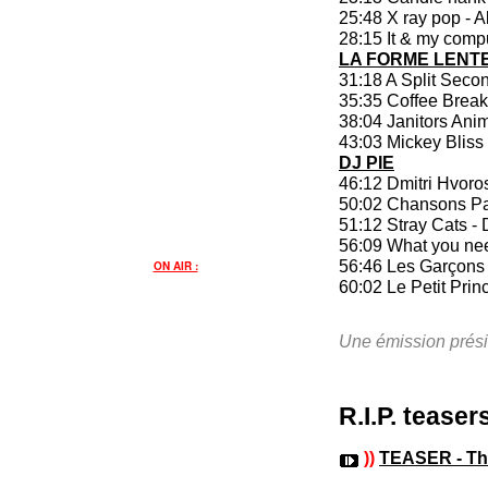
25:48 X ray pop - A
28:15 It & my comput
LA FORME LENT
31:18 A Split Sec
35:35 Coffee Brea
38:04 Janitors Ani
43:03 Mickey Bliss 
DJ PIE
46:12 Dmitri Hvoros
50:02 Chansons Pail
51:12 Stray Cats -
56:09 What you nee
56:46 Les Garçons 
ON AIR :
60:02 Le Petit Prin
Une émission présid
R.I.P. teasers
))
TEASER - This